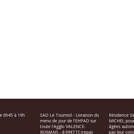
de 6h45 à 19h
SAD Le Tourniol - Livraison du
Résidence Se
menu de jour de l'EHPAD sur
MICHEL pour
toute l'Agglo VALENCE-
âgées auton
ROMANS - 8.99€TTC/repas
pas leur conj