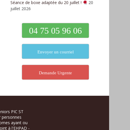
Séance de boxe adaptée du 20 juillet !
20
juillet 2026
04 75 05 96 06
Envoyer un courriel
Demande Urgente
niors PIC ST
 personnes
omes ayant ou
oint à l'EHPAD -