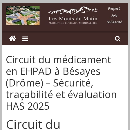
Passer
au
contenu
Les
Monts
Circuit du médicament
du
en EHPAD à Bésayes
Matin
(Drôme) – Sécurité,
traçabilité et évaluation
Maison
de
HAS 2025
retraite
médicalisée
Circuit du
dans
la