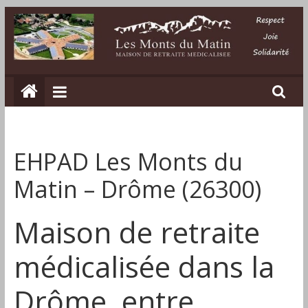
Passer
au
contenu
Les
Monts
du
EHPAD Les Monts du
Matin
Matin – Drôme (26300)
Maison
Maison de retraite
de
retraite
médicalisée dans la
médicalisée
dans
Drôme, entre
la