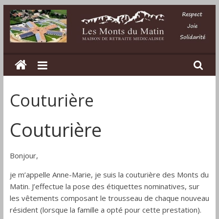
Passer
au
contenu
Les
Monts
Couturière
du
Couturière
Matin
Maison
Bonjour,
de
je m’appelle Anne-Marie, je suis la couturière des Monts du
retraite
Matin. J’effectue la pose des étiquettes nominatives, sur
médicalisée
les vêtements composant le trousseau de chaque nouveau
dans
résident (lorsque la famille a opté pour cette prestation).
la