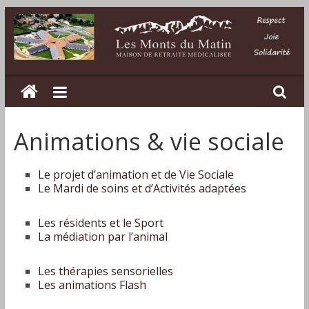
Passer
au
contenu
Les
Monts
Animations & vie sociale
du
Le projet d’animation et de Vie Sociale
Matin
Le Mardi de soins et d’Activités adaptées
Maison
Les résidents et le Sport
de
La médiation par l’animal
retraite
médicalisée
Les thérapies sensorielles
Les animations Flash
dans
la