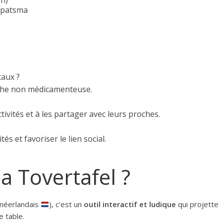
en)
Tipatsma
caux ?
oche non médicamenteuse.
tivités et à les partager avec leurs proches.
és et favoriser le lien social.
a Tovertafel ?
 néerlandais
), c’est un
outil interactif et ludique
qui projette
 table.