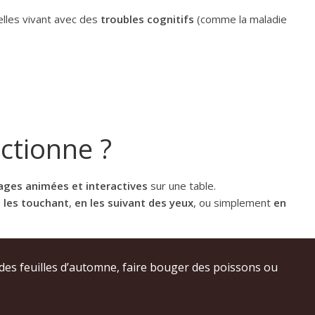
lles vivant avec des
troubles cognitifs
(comme la maladie
tionne ?
ages animées et interactives
sur une table.
 les touchant
,
en les suivant des yeux
, ou simplement
en
 des feuilles d’automne, faire bouger des poissons ou