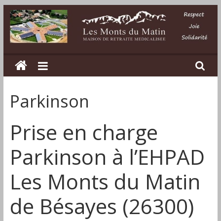
Passer
au
contenu
Les
Monts
Parkinson
du
Prise en charge
Matin
Parkinson à l’EHPAD
Maison
de
Les Monts du Matin
retraite
médicalisée
de Bésayes (26300)
dans
la