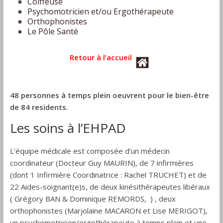
Coiffeuse
Drôme
Psychomotricien et/ou Ergothérapeute
Orthophonistes
Le Pôle Santé
Retour à l’accueil
48 personnes à temps plein oeuvrent pour le bien-être
de 84 residents.
Les soins à l’EHPAD
L’équipe médicale est composée d’un médecin
coordinateur (Docteur Guy MAURIN), de 7 infirmières
(dont 1 Infirmière Coordinatrice : Rachel TRUCHET) et de
22 Aides-soignant(e)s, de deux kinésithérapeutes libéraux
( Grégory BAN & Dominique REMORDS, ) , deux
orthophonistes (Marjolaine MACARON et Lise MERIGOT),
un psychomotricien/ergothérapeute à temps plein et une