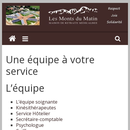
Passer
au
contenu
Les
Monts
Une équipe à votre
du
service
Matin
L’équipe
Maison
de
L’équipe soignante
retraite
Kinésithérapeutes
médicalisée
Service Hôtelier
Secrétaire-comptable
dans
Psychologue
la