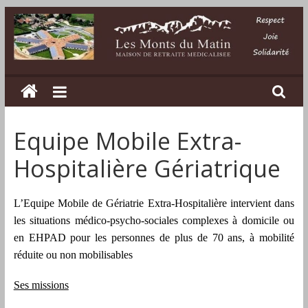
Passer
au
contenu
Les
Monts
Equipe Mobile Extra-
du
Hospitalière Gériatrique
Matin
L’Equipe Mobile de Gériatrie Extra-Hospitalière intervient dans
Maison
les situations médico-psycho-sociales complexes à domicile ou
de
en EHPAD pour les personnes de plus de 70 ans, à mobilité
retraite
réduite ou non mobilisables
médicalisée
dans
Ses missions
la