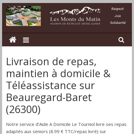
Passer
au
contenu
Les
Monts
Livraison de repas,
du
maintien à domicile &
Matin
Téléassistance sur
Beauregard-Baret
Maison
de
(26300)
retraite
médicalisée
dans
Notre service d’Aide A Domicile Le Tourniol livre ses repas
la
adaptés aux seniors (8.99 € TTC/repas livré) sur