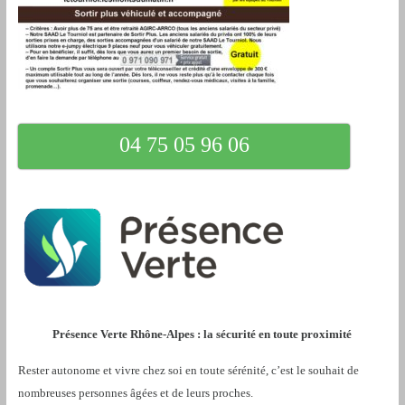
04 75 05 96 06
Présence Verte Rhône-Alpes : la sécurité en toute proximité
Rester autonome et vivre chez soi en toute sérénité, c’est le souhait de
nombreuses personnes âgées et de leurs proches.