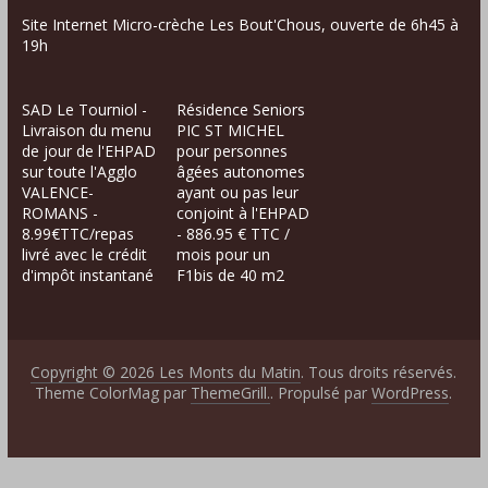
Site Internet Micro-crèche Les Bout'Chous, ouverte de 6h45 à
19h
SAD Le Tourniol -
Résidence Seniors
Livraison du menu
PIC ST MICHEL
de jour de l'EHPAD
pour personnes
sur toute l'Agglo
âgées autonomes
VALENCE-
ayant ou pas leur
ROMANS -
conjoint à l'EHPAD
8.99€TTC/repas
- 886.95 € TTC /
livré avec le crédit
mois pour un
d'impôt instantané
F1bis de 40 m2
Copyright © 2026
Les Monts du Matin
. Tous droits réservés.
Theme ColorMag par
ThemeGrill.
. Propulsé par
WordPress
.