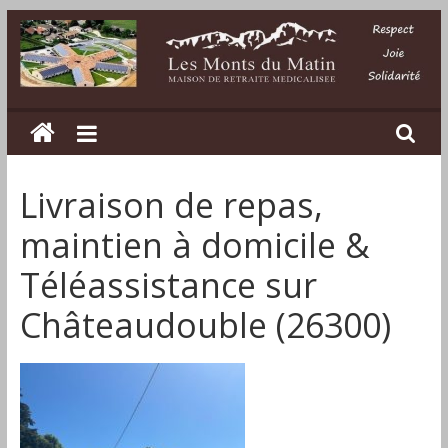
Passer
au
contenu
Les
Monts
Livraison de repas,
du
maintien à domicile &
Matin
Téléassistance sur
Châteaudouble (26300)
Maison
de
retraite
médicalisée
dans
la