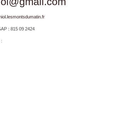
niol@gmail.com
iol.
lesmontsdumatin.fr
SAP : 815 09 2424
 :