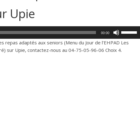
ur Upie
Utilisez
00:00
les
 ses repas adaptés aux seniors (Menu du Jour de l’EHPAD Les
flèches
ré) sur Upie, contactez-nous au 04-75-05-96-06 Choix 4.
haut/bas
pour
augment
ou
diminue
le
volume.