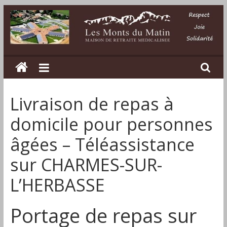
Passer
au
contenu
Les
Monts
Livraison de repas à
du
domicile pour personnes
Matin
âgées – Téléassistance
sur CHARMES-SUR-
Maison
de
L’HERBASSE
retraite
médicalisée
Portage de repas sur
dans
la