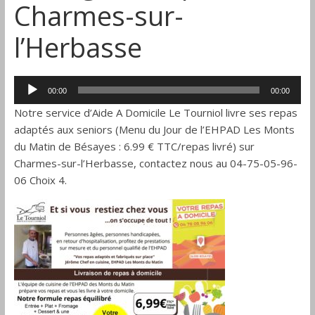
Charmes-sur-
Drôme
l’Herbasse
Lecteur
00:00
00:00
audio
Notre service d’Aide A Domicile Le Tourniol livre ses repas
adaptés aux seniors (Menu du Jour de l’EHPAD Les Monts
du Matin de Bésayes : 6.99 € TTC/repas livré) sur
Charmes-sur-l’Herbasse, contactez nous au 04-75-05-96-
06 Choix 4.