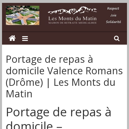
Passer
au
contenu
Les
Monts
Portage de repas à
du
domicile Valence Romans
Matin
(Drôme) | Les Monts du
Matin
Maison
de
retraite
Portage de repas à
médicalisée
dans
domicile –
la