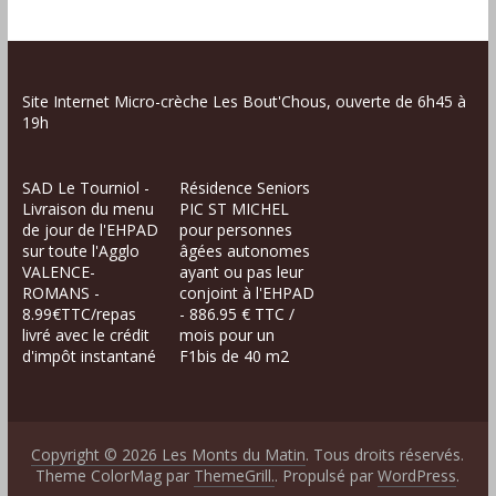
Site Internet Micro-crèche Les Bout'Chous, ouverte de 6h45 à
19h
SAD Le Tourniol -
Résidence Seniors
Livraison du menu
PIC ST MICHEL
de jour de l'EHPAD
pour personnes
sur toute l'Agglo
âgées autonomes
VALENCE-
ayant ou pas leur
ROMANS -
conjoint à l'EHPAD
8.99€TTC/repas
- 886.95 € TTC /
livré avec le crédit
mois pour un
d'impôt instantané
F1bis de 40 m2
Copyright © 2026
Les Monts du Matin
. Tous droits réservés.
Theme ColorMag par
ThemeGrill.
. Propulsé par
WordPress
.