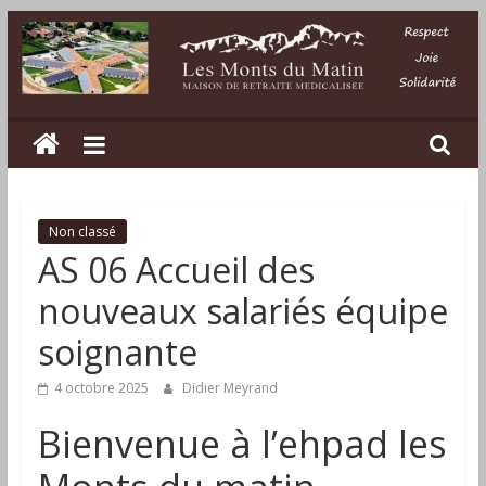
Passer
au
contenu
Les
Monts
du
Non classé
AS 06 Accueil des
Matin
nouveaux salariés équipe
soignante
Maison
de
4 octobre 2025
Didier Meyrand
retraite
médicalisée
Bienvenue à l’ehpad les
dans
la