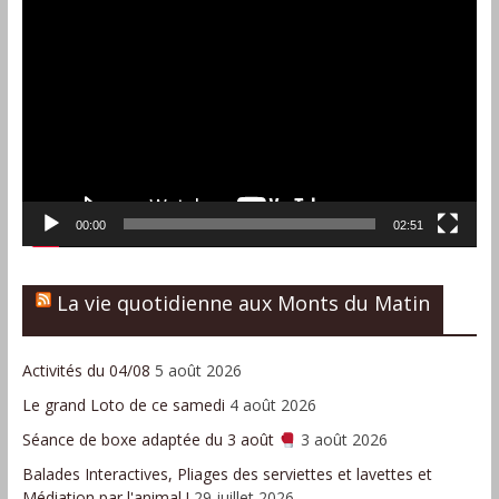
Lecteur
vidéo
00:00
02:51
La vie quotidienne aux Monts du Matin
Activités du 04/08
5 août 2026
Le grand Loto de ce samedi
4 août 2026
Séance de boxe adaptée du 3 août
3 août 2026
Balades Interactives, Pliages des serviettes et lavettes et
Médiation par l'animal !
29 juillet 2026